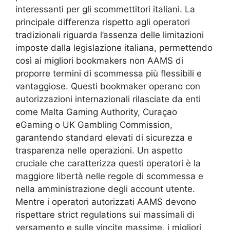
interessanti per gli scommettitori italiani. La
principale differenza rispetto agli operatori
tradizionali riguarda l’assenza delle limitazioni
imposte dalla legislazione italiana, permettendo
così ai migliori bookmakers non AAMS di
proporre termini di scommessa più flessibili e
vantaggiose. Questi bookmaker operano con
autorizzazioni internazionali rilasciate da enti
come Malta Gaming Authority, Curaçao
eGaming o UK Gambling Commission,
garantendo standard elevati di sicurezza e
trasparenza nelle operazioni. Un aspetto
cruciale che caratterizza questi operatori è la
maggiore libertà nelle regole di scommessa e
nella amministrazione degli account utente.
Mentre i operatori autorizzati AAMS devono
rispettare strict regulations sui massimali di
versamento e sulle vincite massime, i migliori