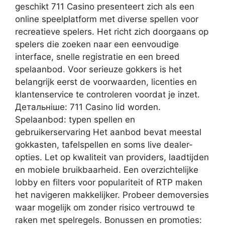
geschikt 711 Casino presenteert zich als een
online speelplatform met diverse spellen voor
recreatieve spelers. Het richt zich doorgaans op
spelers die zoeken naar een eenvoudige
interface, snelle registratie en een breed
spelaanbod. Voor serieuze gokkers is het
belangrijk eerst de voorwaarden, licenties en
klantenservice te controleren voordat je inzet.
Детальніше: 711 Casino lid worden.
Spelaanbod: typen spellen en
gebruikerservaring Het aanbod bevat meestal
gokkasten, tafelspellen en soms live dealer-
opties. Let op kwaliteit van providers, laadtijden
en mobiele bruikbaarheid. Een overzichtelijke
lobby en filters voor populariteit of RTP maken
het navigeren makkelijker. Probeer demoversies
waar mogelijk om zonder risico vertrouwd te
raken met spelregels. Bonussen en promoties: