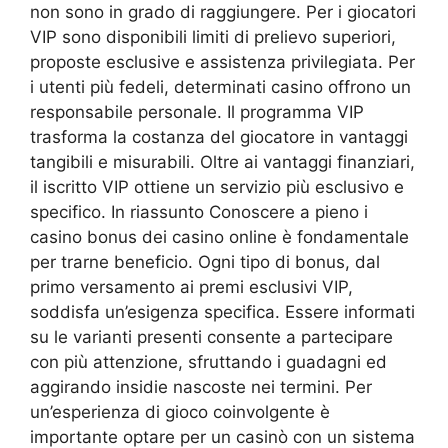
non sono in grado di raggiungere. Per i giocatori
VIP sono disponibili limiti di prelievo superiori,
proposte esclusive e assistenza privilegiata. Per
i utenti più fedeli, determinati casino offrono un
responsabile personale. Il programma VIP
trasforma la costanza del giocatore in vantaggi
tangibili e misurabili. Oltre ai vantaggi finanziari,
il iscritto VIP ottiene un servizio più esclusivo e
specifico. In riassunto Conoscere a pieno i
casino bonus dei casino online è fondamentale
per trarne beneficio. Ogni tipo di bonus, dal
primo versamento ai premi esclusivi VIP,
soddisfa un’esigenza specifica. Essere informati
su le varianti presenti consente a partecipare
con più attenzione, sfruttando i guadagni ed
aggirando insidie nascoste nei termini. Per
un’esperienza di gioco coinvolgente è
importante optare per un casinò con un sistema