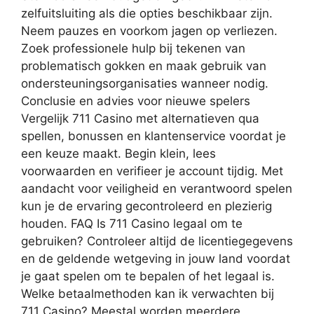
zelfuitsluiting als die opties beschikbaar zijn.
Neem pauzes en voorkom jagen op verliezen.
Zoek professionele hulp bij tekenen van
problematisch gokken en maak gebruik van
ondersteuningsorganisaties wanneer nodig.
Conclusie en advies voor nieuwe spelers
Vergelijk 711 Casino met alternatieven qua
spellen, bonussen en klantenservice voordat je
een keuze maakt. Begin klein, lees
voorwaarden en verifieer je account tijdig. Met
aandacht voor veiligheid en verantwoord spelen
kun je de ervaring gecontroleerd en plezierig
houden. FAQ Is 711 Casino legaal om te
gebruiken? Controleer altijd de licentiegegevens
en de geldende wetgeving in jouw land voordat
je gaat spelen om te bepalen of het legaal is.
Welke betaalmethoden kan ik verwachten bij
711 Casino? Meestal worden meerdere