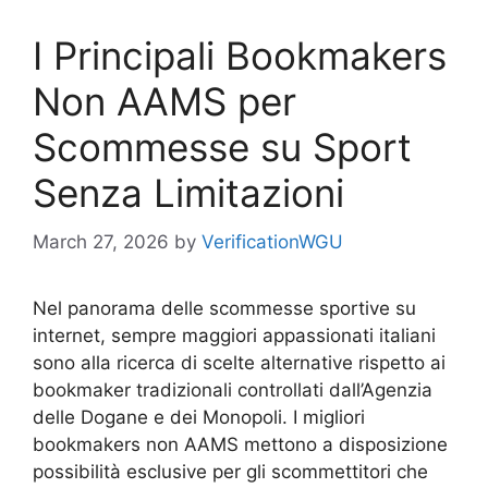
I Principali Bookmakers
Non AAMS per
Scommesse su Sport
Senza Limitazioni
March 27, 2026
by
VerificationWGU
Nel panorama delle scommesse sportive su
internet, sempre maggiori appassionati italiani
sono alla ricerca di scelte alternative rispetto ai
bookmaker tradizionali controllati dall’Agenzia
delle Dogane e dei Monopoli. I migliori
bookmakers non AAMS mettono a disposizione
possibilità esclusive per gli scommettitori che