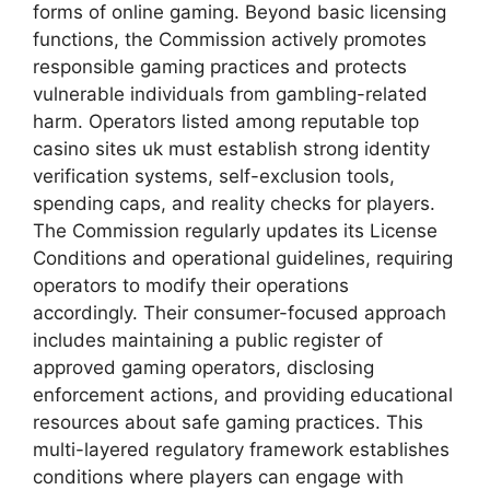
forms of online gaming. Beyond basic licensing
functions, the Commission actively promotes
responsible gaming practices and protects
vulnerable individuals from gambling-related
harm. Operators listed among reputable top
casino sites uk must establish strong identity
verification systems, self-exclusion tools,
spending caps, and reality checks for players.
The Commission regularly updates its License
Conditions and operational guidelines, requiring
operators to modify their operations
accordingly. Their consumer-focused approach
includes maintaining a public register of
approved gaming operators, disclosing
enforcement actions, and providing educational
resources about safe gaming practices. This
multi-layered regulatory framework establishes
conditions where players can engage with