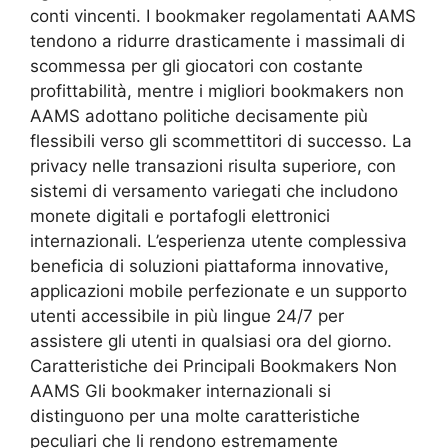
conti vincenti. I bookmaker regolamentati AAMS
tendono a ridurre drasticamente i massimali di
scommessa per gli giocatori con costante
profittabilità, mentre i migliori bookmakers non
AAMS adottano politiche decisamente più
flessibili verso gli scommettitori di successo. La
privacy nelle transazioni risulta superiore, con
sistemi di versamento variegati che includono
monete digitali e portafogli elettronici
internazionali. L’esperienza utente complessiva
beneficia di soluzioni piattaforma innovative,
applicazioni mobile perfezionate e un supporto
utenti accessibile in più lingue 24/7 per
assistere gli utenti in qualsiasi ora del giorno.
Caratteristiche dei Principali Bookmakers Non
AAMS Gli bookmaker internazionali si
distinguono per una molte caratteristiche
peculiari che li rendono estremamente