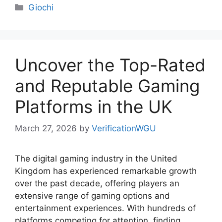
Giochi
Uncover the Top-Rated
and Reputable Gaming
Platforms in the UK
March 27, 2026
by
VerificationWGU
The digital gaming industry in the United
Kingdom has experienced remarkable growth
over the past decade, offering players an
extensive range of gaming options and
entertainment experiences. With hundreds of
platforms competing for attention, finding