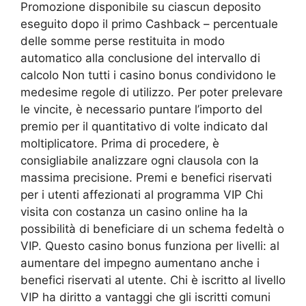
Promozione disponibile su ciascun deposito
eseguito dopo il primo Cashback – percentuale
delle somme perse restituita in modo
automatico alla conclusione del intervallo di
calcolo Non tutti i casino bonus condividono le
medesime regole di utilizzo. Per poter prelevare
le vincite, è necessario puntare l’importo del
premio per il quantitativo di volte indicato dal
moltiplicatore. Prima di procedere, è
consigliabile analizzare ogni clausola con la
massima precisione. Premi e benefici riservati
per i utenti affezionati al programma VIP Chi
visita con costanza un casino online ha la
possibilità di beneficiare di un schema fedeltà o
VIP. Questo casino bonus funziona per livelli: al
aumentare del impegno aumentano anche i
benefici riservati al utente. Chi è iscritto al livello
VIP ha diritto a vantaggi che gli iscritti comuni