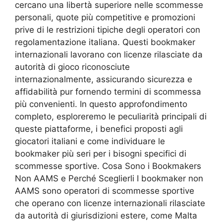
cercano una libertà superiore nelle scommesse
personali, quote più competitive e promozioni
prive di le restrizioni tipiche degli operatori con
regolamentazione italiana. Questi bookmaker
internazionali lavorano con licenze rilasciate da
autorità di gioco riconosciute
internazionalmente, assicurando sicurezza e
affidabilità pur fornendo termini di scommessa
più convenienti. In questo approfondimento
completo, esploreremo le peculiarità principali di
queste piattaforme, i benefici proposti agli
giocatori italiani e come individuare le
bookmaker più seri per i bisogni specifici di
scommesse sportive. Cosa Sono i Bookmakers
Non AAMS e Perché Sceglierli I bookmaker non
AAMS sono operatori di scommesse sportive
che operano con licenze internazionali rilasciate
da autorità di giurisdizioni estere, come Malta