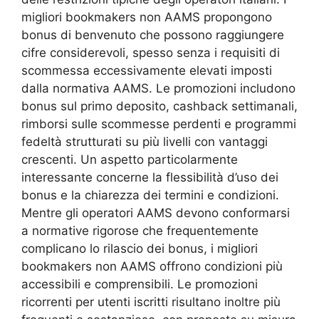
migliori bookmakers non AAMS propongono
bonus di benvenuto che possono raggiungere
cifre considerevoli, spesso senza i requisiti di
scommessa eccessivamente elevati imposti
dalla normativa AAMS. Le promozioni includono
bonus sul primo deposito, cashback settimanali,
rimborsi sulle scommesse perdenti e programmi
fedeltà strutturati su più livelli con vantaggi
crescenti. Un aspetto particolarmente
interessante concerne la flessibilità d’uso dei
bonus e la chiarezza dei termini e condizioni.
Mentre gli operatori AAMS devono conformarsi
a normative rigorose che frequentemente
complicano lo rilascio dei bonus, i migliori
bookmakers non AAMS offrono condizioni più
accessibili e comprensibili. Le promozioni
ricorrenti per utenti iscritti risultano inoltre più